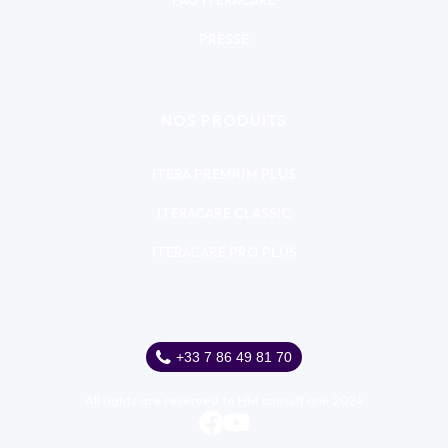
FAQ ITERACARE
PRESSE
NOS PRODUITS
ITERA PREMIUM PLUS
ITERACARE CLASSIC
ITERACARE PRO PLUS
+33 7 86 49 81 70
All rights are reserved to HM consult one 2024