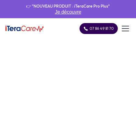
👉 "NOUVEAU PRODUIT : iTeraCare Pro Plus"
Je découvre
07 86 49 81 70
Tendinite et Arthrose : Symptômes et
Accueil
Blog
Traitements