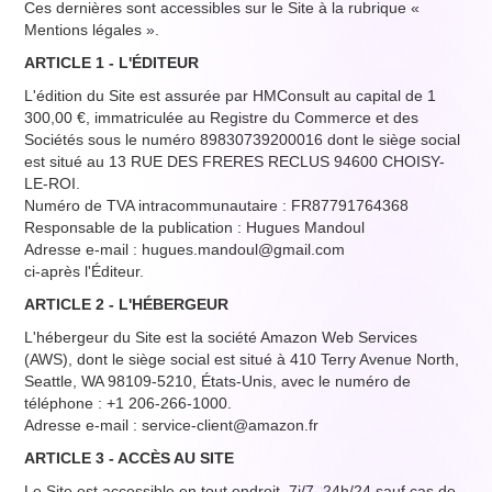
Ces dernières sont accessibles sur le Site à la rubrique «
Mentions légales ».
ARTICLE 1 - L'ÉDITEUR
L'édition du Site est assurée par HMConsult au capital de 1
300,00 €, immatriculée au Registre du Commerce et des
Sociétés sous le numéro 89830739200016 dont le siège social
est situé au 13 RUE DES FRERES RECLUS 94600 CHOISY-
LE-ROI.
Numéro de TVA intracommunautaire : FR87791764368
Responsable de la publication : Hugues Mandoul
Adresse e-mail : hugues.mandoul@gmail.com
ci-après l'Éditeur.
ARTICLE 2 - L'HÉBERGEUR
L'hébergeur du Site est la société Amazon Web Services
(AWS), dont le siège social est situé à 410 Terry Avenue North,
Seattle, WA 98109-5210, États-Unis, avec le numéro de
téléphone : +1 206-266-1000.
Adresse e-mail : service-client@amazon.fr
ARTICLE 3 - ACCÈS AU SITE
Le Site est accessible en tout endroit, 7j/7, 24h/24 sauf cas de