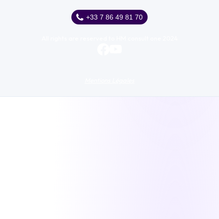
+33 7 86 49 81 70
All rights are reserved to HM consult one 2024
Mentions Légales